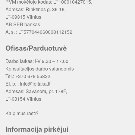
PVM mokėtojo kodas: LT100010427015,
Adresas: Rinktinės g. 36-16,
LT-09315 Vilnius
AB SEB bankas
A. s. : LT577044060008112152
Ofisas/Parduotuvė
Darbo laikas: I-V 9.30 – 17.00
Konsultacijos darbo valandomis
Tel.: +370 678 55822
El. p. : info@ipitaka.lt
Adresas:
Savanorių pr. 178F,
LT-03154 Vilnius
Kaip mus rasti?
Informacija pirkėjui