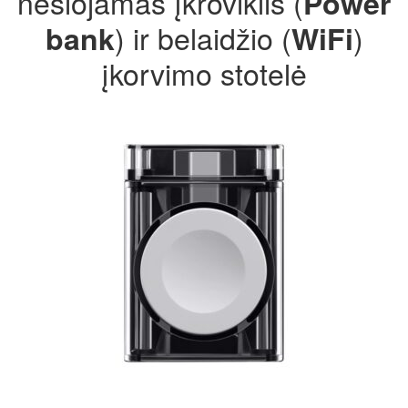
nešiojamas įkroviklis (
Power
) ir belaidžio (
)
bank
WiFi
įkorvimo stotelė