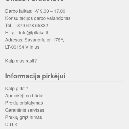
Darbo laikas: I-V 9.30 – 17.00
Konsultacijos darbo valandomis
Tel.: +370 678 55822
El. p. : info@ipitaka.lt
Adresas:
Savanorių pr. 178F,
LT-03154 Vilnius
Kaip mus rasti?
Informacija pirkėjui
Kaip pirkti?
Apmokėjimo būdai
Prekių pristatymas
Garantinis servisas
Prekių grąžinimas
D.U.K.