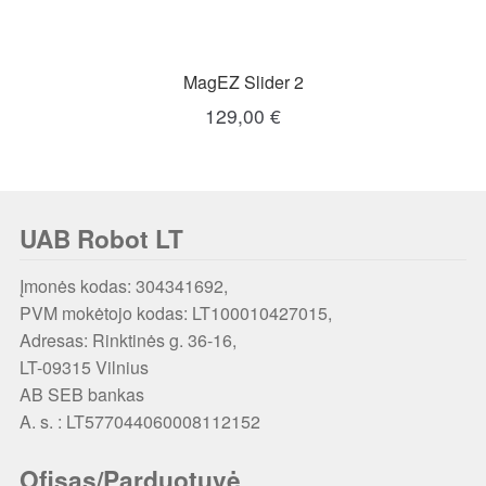
MagEZ Slider 2
129,00
€
UAB Robot LT
Įmonės kodas: 304341692,
PVM mokėtojo kodas: LT100010427015,
Adresas: Rinktinės g. 36-16,
LT-09315 Vilnius
AB SEB bankas
A. s. : LT577044060008112152
Ofisas/Parduotuvė