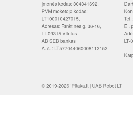
Įmonės kodas: 304341692,
Darb
PVM mokėtojo kodas:
Kons
LT100010427015,
Tel.
Adresas: Rinktinės g. 36-16,
El. 
LT-09315 Vilnius
Adr
AB SEB bankas
LT-0
A. s. : LT577044060008112152
Kaip
© 2019-2026
iPitaka.lt
|
UAB Robot LT