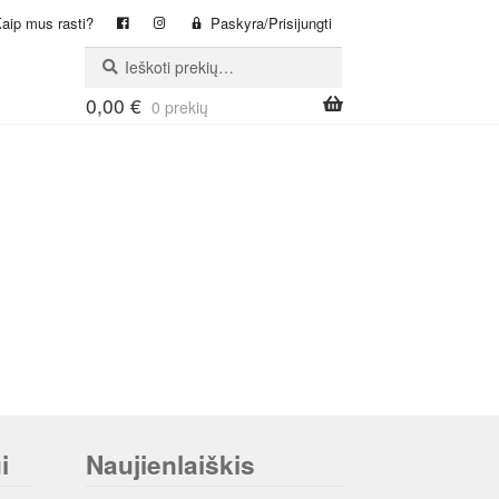
aip mus rasti?
Paskyra/Prisijungti
Ieškoti:
Ieškoti
0,00
€
0 prekių
i
Naujienlaiškis