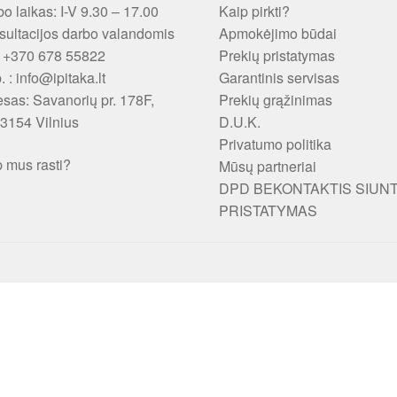
o laikas: I-V 9.30 – 17.00
Kaip pirkti?
ultacijos darbo valandomis
Apmokėjimo būdai
: +370 678 55822
Prekių pristatymas
p. : info@ipitaka.lt
Garantinis servisas
esas:
Savanorių pr. 178F,
Prekių grąžinimas
3154 Vilnius
D.U.K.
Privatumo politika
 mus rasti?
Mūsų partneriai
DPD BEKONTAKTIS SIUN
PRISTATYMAS