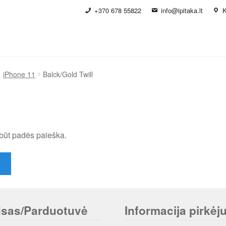
+370 678 55822
info@ipitaka.lt
K
iPhone 11
Balck/Gold Twill
būt padės paieška.
isas/Parduotuvė
Informacija pirkėju