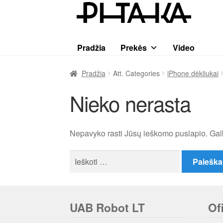
Pereiti
Pereiti
prie
prie
meniu
turinio
Pradžia
Prekės
Video
Pradžia
Att. Categories
iPhone dėkliukai
Nieko nerasta
Nepavyko rasti Jūsų ieškomo puslapio. Gal
Ieškoti:
UAB Robot LT
Of