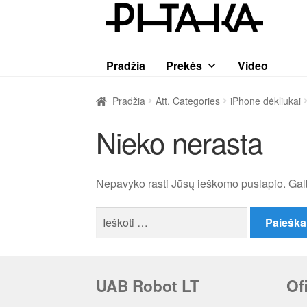
Pereiti
Pereiti
prie
prie
meniu
turinio
Pradžia
Prekės
Video
Pradžia
Att. Categories
iPhone dėkliukai
Nieko nerasta
Nepavyko rasti Jūsų ieškomo puslapio. Gal
Ieškoti:
UAB Robot LT
Of