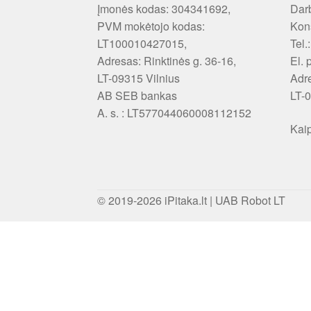
Įmonės kodas: 304341692,
Darb
PVM mokėtojo kodas:
Kons
LT100010427015,
Tel.
Adresas: Rinktinės g. 36-16,
El. 
LT-09315 Vilnius
Adr
AB SEB bankas
LT-0
A. s. : LT577044060008112152
Kaip
© 2019-2026
iPitaka.lt
|
UAB Robot LT