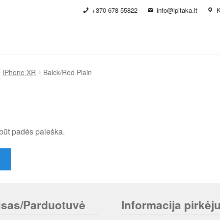
+370 678 55822
info@ipitaka.lt
K
iPhone XR
Balck/Red Plain
būt padės paieška.
isas/Parduotuvė
Informacija pirkėju