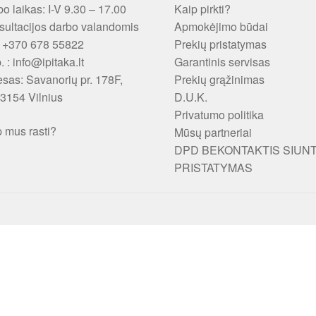
o laikas: I-V 9.30 – 17.00
Kaip pirkti?
ultacijos darbo valandomis
Apmokėjimo būdai
: +370 678 55822
Prekių pristatymas
p. : info@ipitaka.lt
Garantinis servisas
esas:
Savanorių pr. 178F,
Prekių grąžinimas
3154 Vilnius
D.U.K.
Privatumo politika
 mus rasti?
Mūsų partneriai
DPD BEKONTAKTIS SIUN
PRISTATYMAS