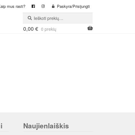
aip mus rasti?
Paskyra/Prisijungti
Ieškoti:
Ieškoti
0,00
€
0 prekių
i
Naujienlaiškis