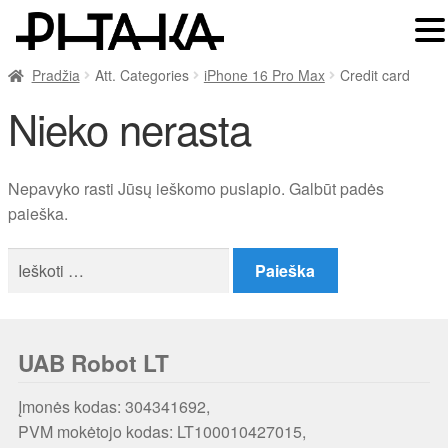
Pradžia
Att. Categories
iPhone 16 Pro Max
Credit card
Nieko nerasta
Nepavyko rasti Jūsų ieškomo puslapio. Galbūt padės
paieška.
Ieškoti:
UAB Robot LT
Įmonės kodas: 304341692,
PVM mokėtojo kodas: LT100010427015,