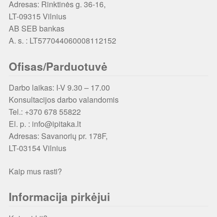
Adresas: Rinktinės g. 36-16,
LT-09315 Vilnius
AB SEB bankas
A. s. : LT577044060008112152
Ofisas/Parduotuvė
Darbo laikas: I-V 9.30 – 17.00
Konsultacijos darbo valandomis
Tel.: +370 678 55822
El. p. : info@ipitaka.lt
Adresas:
Savanorių pr. 178F,
LT-03154 Vilnius
Kaip mus rasti?
Informacija pirkėjui