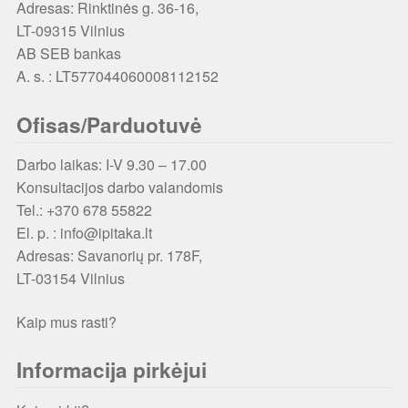
Adresas: Rinktinės g. 36-16,
LT-09315 Vilnius
AB SEB bankas
A. s. : LT577044060008112152
Ofisas/Parduotuvė
Darbo laikas: I-V 9.30 – 17.00
Konsultacijos darbo valandomis
Tel.: +370 678 55822
El. p. : info@ipitaka.lt
Adresas:
Savanorių pr. 178F,
LT-03154 Vilnius
Kaip mus rasti?
Informacija pirkėjui