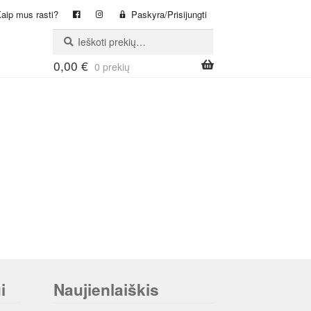
aip mus rasti?
Paskyra/Prisijungti
Ieškoti:
Ieškoti
0,00
€
0 prekių
i
Naujienlaiškis