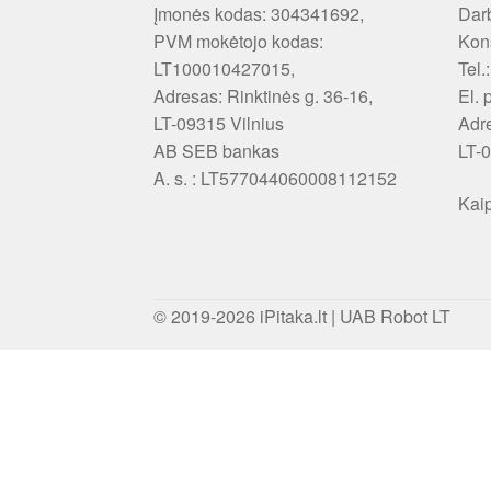
Įmonės kodas: 304341692,
Darb
PVM mokėtojo kodas:
Kons
LT100010427015,
Tel.
Adresas: Rinktinės g. 36-16,
El. 
LT-09315 Vilnius
Adr
AB SEB bankas
LT-0
A. s. : LT577044060008112152
Kaip
© 2019-2026
iPitaka.lt
|
UAB Robot LT