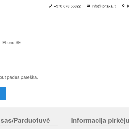
+370 678 55822
info@ipitaka.lt
K
iPhone SE
būt padės paieška.
isas/Parduotuvė
Informacija pirkėju