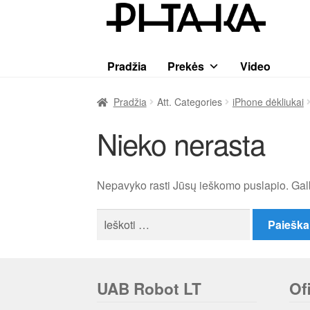
Pereiti
Pereiti
prie
prie
meniu
turinio
Pradžia
Prekės
Video
Pradžia
Att. Categories
iPhone dėkliukai
Nieko nerasta
Nepavyko rasti Jūsų ieškomo puslapio. Gal
Ieškoti:
UAB Robot LT
Of