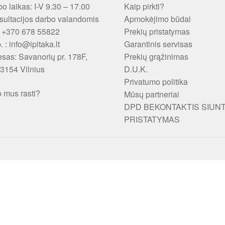
o laikas: I-V 9.30 – 17.00
Kaip pirkti?
ultacijos darbo valandomis
Apmokėjimo būdai
: +370 678 55822
Prekių pristatymas
p. : info@ipitaka.lt
Garantinis servisas
esas:
Savanorių pr. 178F,
Prekių grąžinimas
3154 Vilnius
D.U.K.
Privatumo politika
 mus rasti?
Mūsų partneriai
DPD BEKONTAKTIS SIUN
PRISTATYMAS