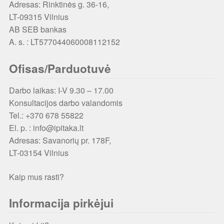
Adresas: Rinktinės g. 36-16,
LT-09315 Vilnius
AB SEB bankas
A. s. : LT577044060008112152
Ofisas/Parduotuvė
Darbo laikas: I-V 9.30 – 17.00
Konsultacijos darbo valandomis
Tel.: +370 678 55822
El. p. : info@ipitaka.lt
Adresas:
Savanorių pr. 178F,
LT-03154 Vilnius
Kaip mus rasti?
Informacija pirkėjui