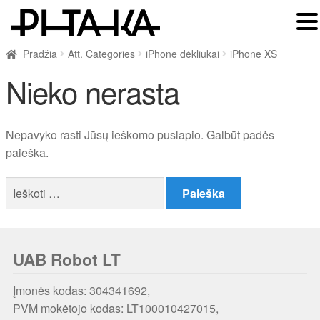
Pradžia
Att. Categories
iPhone dėkliukai
iPhone XS
Nieko nerasta
Nepavyko rasti Jūsų ieškomo puslapio. Galbūt padės
paieška.
Ieškoti:
UAB Robot LT
Įmonės kodas: 304341692,
PVM mokėtojo kodas: LT100010427015,