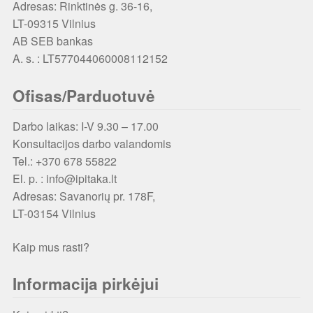
Adresas: Rinktinės g. 36-16,
LT-09315 Vilnius
AB SEB bankas
A. s. : LT577044060008112152
Ofisas/Parduotuvė
Darbo laikas: I-V 9.30 – 17.00
Konsultacijos darbo valandomis
Tel.: +370 678 55822
El. p. : info@ipitaka.lt
Adresas:
Savanorių pr. 178F,
LT-03154 Vilnius
Kaip mus rasti?
Informacija pirkėjui