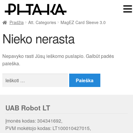
Pradžia
Att. Categories
MagEZ Card Sleeve 3.0
Nieko nerasta
Nepavyko rasti Jūsų ieškomo puslapio. Galbūt padės
paieška.
Ieškoti:
UAB Robot LT
Įmonės kodas: 304341692,
PVM mokėtojo kodas: LT100010427015,