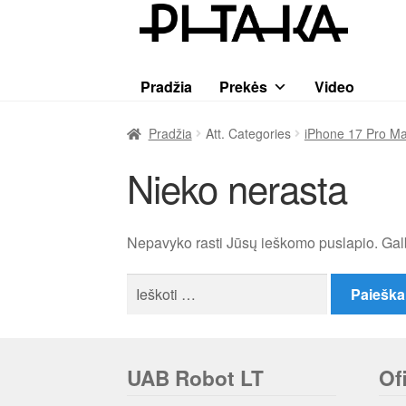
Pereiti
Pereiti
prie
prie
meniu
turinio
Pradžia
Prekės
Video
Pradžia
Att. Categories
iPhone 17 Pro M
Nieko nerasta
Nepavyko rasti Jūsų ieškomo puslapio. Gal
Ieškoti:
UAB Robot LT
Of