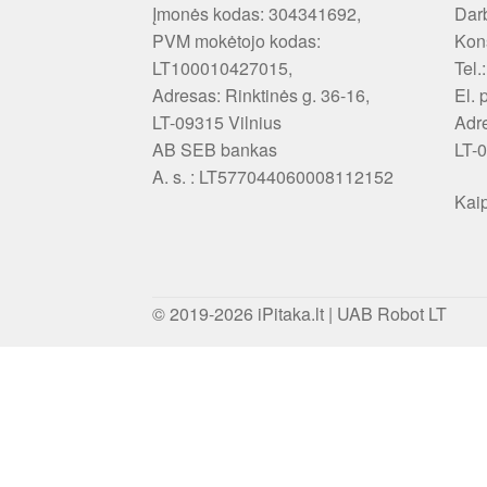
Įmonės kodas: 304341692,
Darb
PVM mokėtojo kodas:
Kons
LT100010427015,
Tel.
Adresas: Rinktinės g. 36-16,
El. 
LT-09315 Vilnius
Adr
AB SEB bankas
LT-0
A. s. : LT577044060008112152
Kaip
© 2019-2026
iPitaka.lt
|
UAB Robot LT