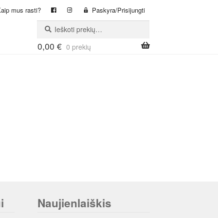
aip mus rasti?
Paskyra/Prisijungti
Ieškoti:
Ieškoti
0,00
€
0 prekių
i
Naujienlaiškis