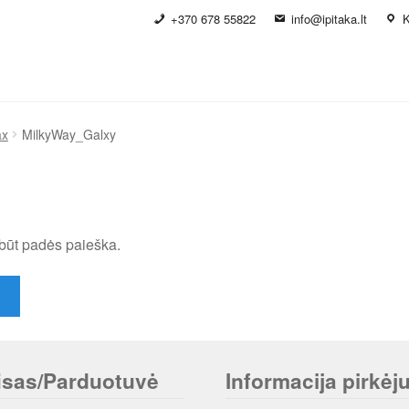
+370 678 55822
info@ipitaka.lt
K
ax
MilkyWay_Galxy
būt padės paieška.
isas/Parduotuvė
Informacija pirkėju