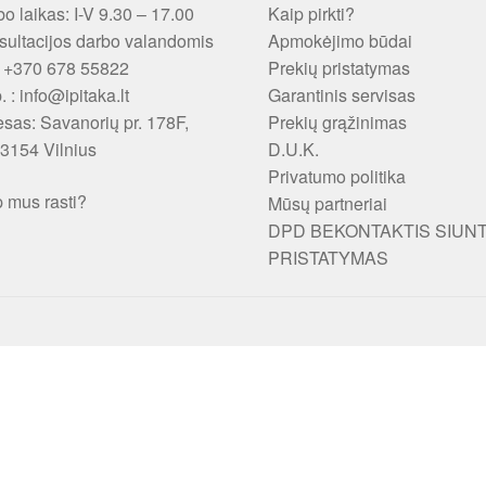
o laikas: I-V 9.30 – 17.00
Kaip pirkti?
ultacijos darbo valandomis
Apmokėjimo būdai
: +370 678 55822
Prekių pristatymas
p. : info@ipitaka.lt
Garantinis servisas
esas:
Savanorių pr. 178F,
Prekių grąžinimas
3154 Vilnius
D.U.K.
Privatumo politika
 mus rasti?
Mūsų partneriai
DPD BEKONTAKTIS SIUN
PRISTATYMAS