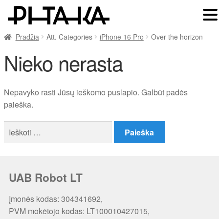
Pradžia
Att. Categories
iPhone 16 Pro
Over the horizon
Nieko nerasta
Nepavyko rasti Jūsų ieškomo puslapio. Galbūt padės
paieška.
Ieškoti:
UAB Robot LT
Įmonės kodas: 304341692,
PVM mokėtojo kodas: LT100010427015,