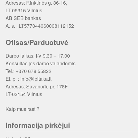
Adresas: Rinktinės g. 36-16,
LT-09315 Vilnius
AB SEB bankas
A. s. : LT577044060008112152
Ofisas/Parduotuvė
Darbo laikas: I-V 9.30 – 17.00
Konsultacijos darbo valandomis
Tel.: +370 678 55822
El. p. : info@ipitaka.lt
Adresas:
Savanorių pr. 178F,
LT-03154 Vilnius
Kaip mus rasti?
Informacija pirkėjui