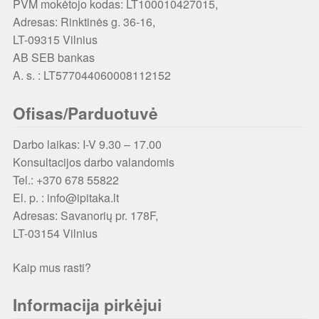
PVM mokėtojo kodas: LT100010427015,
Adresas: Rinktinės g. 36-16,
LT-09315 Vilnius
AB SEB bankas
A. s. : LT577044060008112152
Ofisas/Parduotuvė
Darbo laikas: I-V 9.30 – 17.00
Konsultacijos darbo valandomis
Tel.: +370 678 55822
El. p. : info@ipitaka.lt
Adresas:
Savanorių pr. 178F,
LT-03154 Vilnius
Kaip mus rasti?
Informacija pirkėjui