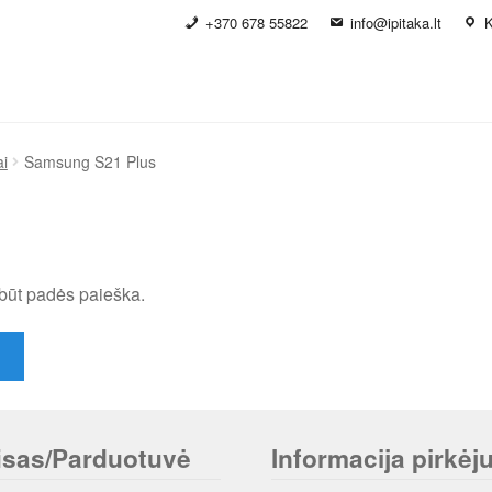
+370 678 55822
info@ipitaka.lt
K
i
Samsung S21 Plus
būt padės paieška.
isas/Parduotuvė
Informacija pirkėju