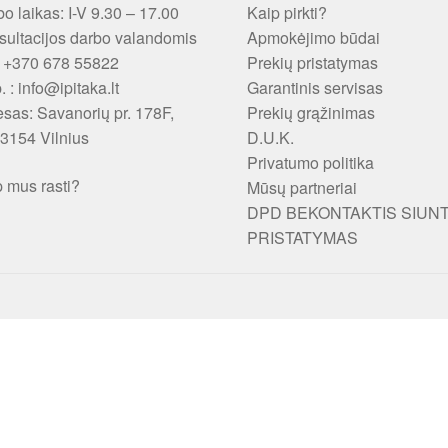
o laikas: I-V 9.30 – 17.00
Kaip pirkti?
ultacijos darbo valandomis
Apmokėjimo būdai
: +370 678 55822
Prekių pristatymas
p. : info@ipitaka.lt
Garantinis servisas
esas:
Savanorių pr. 178F,
Prekių grąžinimas
3154 Vilnius
D.U.K.
Privatumo politika
 mus rasti?
Mūsų partneriai
DPD BEKONTAKTIS SIUN
PRISTATYMAS