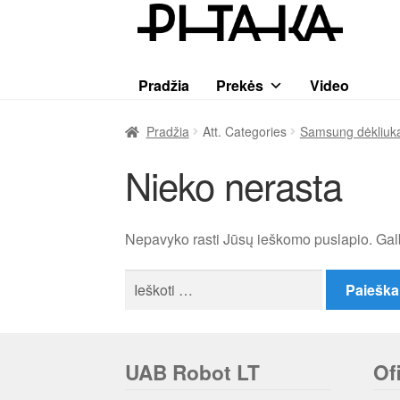
Pereiti
Pereiti
prie
prie
meniu
turinio
Pradžia
Prekės
Video
Pradžia
Att. Categories
Samsung dėkliuka
Nieko nerasta
Nepavyko rasti Jūsų ieškomo puslapio. Gal
Ieškoti:
UAB Robot LT
Of