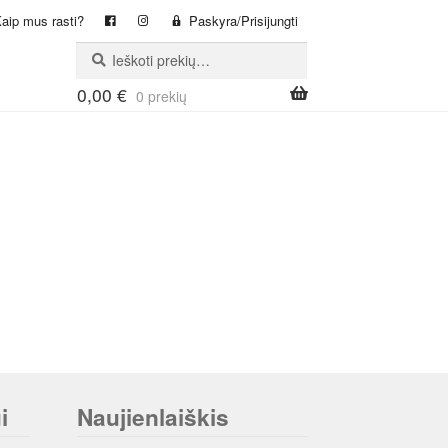
aip mus rasti?
Paskyra/Prisijungti
Ieškoti:
Ieškoti
0,00
€
0 prekių
i
Naujienlaiškis