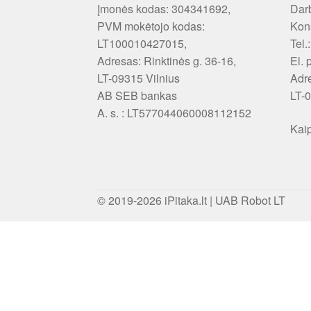
Įmonės kodas: 304341692,
Darb
PVM mokėtojo kodas:
Kons
LT100010427015,
Tel.
Adresas: Rinktinės g. 36-16,
El. 
LT-09315 Vilnius
Adr
AB SEB bankas
LT-0
A. s. : LT577044060008112152
Kaip
© 2019-2026
iPitaka.lt
|
UAB Robot LT