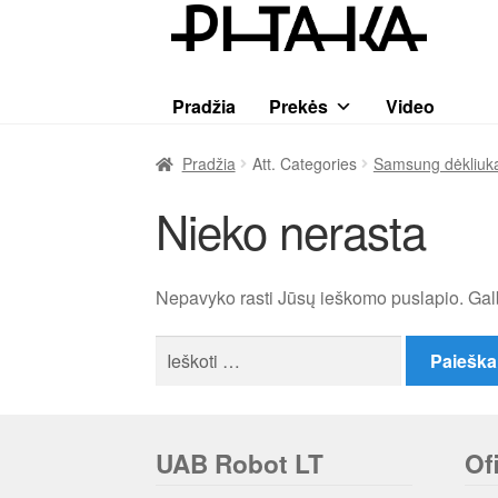
Pereiti
Pereiti
prie
prie
meniu
turinio
Pradžia
Prekės
Video
Pradžia
Att. Categories
Samsung dėkliuka
Nieko nerasta
Nepavyko rasti Jūsų ieškomo puslapio. Gal
Ieškoti:
UAB Robot LT
Of