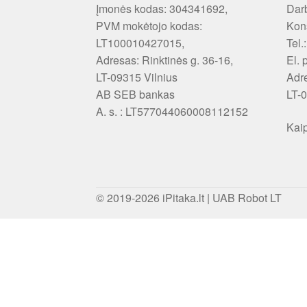
Įmonės kodas: 304341692,
Darb
PVM mokėtojo kodas:
Kons
LT100010427015,
Tel.
Adresas: Rinktinės g. 36-16,
El. 
LT-09315 Vilnius
Adr
AB SEB bankas
LT-0
A. s. : LT577044060008112152
Kaip
© 2019-2026
iPitaka.lt
|
UAB Robot LT