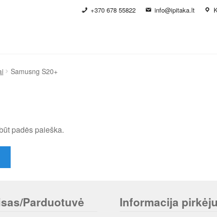
+370 678 55822
info@ipitaka.lt
K
i
Samusng S20+
būt padės paieška.
isas/Parduotuvė
Informacija pirkėju