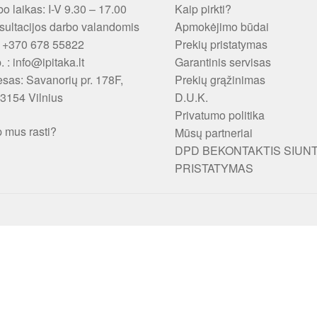
o laikas: I-V 9.30 – 17.00
Kaip pirkti?
ultacijos darbo valandomis
Apmokėjimo būdai
: +370 678 55822
Prekių pristatymas
p. : info@ipitaka.lt
Garantinis servisas
esas:
Savanorių pr. 178F,
Prekių grąžinimas
3154 Vilnius
D.U.K.
Privatumo politika
 mus rasti?
Mūsų partneriai
DPD BEKONTAKTIS SIUN
PRISTATYMAS