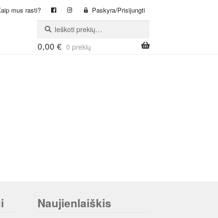
aip mus rasti?
Paskyra/Prisijungti
Ieškoti:
Ieškoti
0,00
€
0 prekių
i
Naujienlaiškis