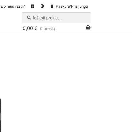
aip mus rasti?
Paskyra/Prisijungti
Ieškoti:
Ieškoti
0,00
€
0 prekių