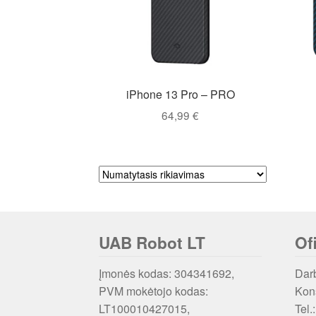
iPhone 13 Pro – PRO
64,99
€
UAB Robot LT
Of
Įmonės kodas: 304341692,
Darb
PVM mokėtojo kodas:
Kons
LT100010427015,
Tel.