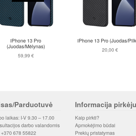
iPhone 13 Pro
iPhone 13 Pro (Juodas/Pil
(Juodas/Mėlynas)
20,00
€
59,99
€
isas/Parduotuvė
Informacija pirkėju
o laikas: I-V 9.30 – 17.00
Kaip pirkti?
ultacijos darbo valandomis
Apmokėjimo būdai
: +370 678 55822
Prekių pristatymas