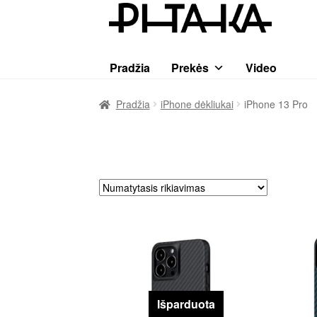
Pereiti
Pereiti
prie
prie
meniu
turinio
Pradžia
Prekės
Video
Pradžia
iPhone dėkliukai
iPhone 13 Pro
Išparduota