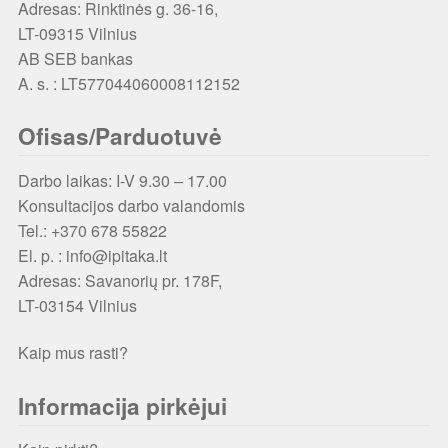
Adresas: Rinktinės g. 36-16,
LT-09315 Vilnius
AB SEB bankas
A. s. : LT577044060008112152
Ofisas/Parduotuvė
Darbo laikas: I-V 9.30 – 17.00
Konsultacijos darbo valandomis
Tel.: +370 678 55822
El. p. : info@ipitaka.lt
Adresas:
Savanorių pr. 178F,
LT-03154 Vilnius
Kaip mus rasti?
Informacija pirkėjui