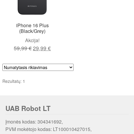
iPhone 16 Plus
(Black/Grey)
Akcija!
Original
Current
59,99
€
29,99
€
price
price
was:
is:
59,99 €.
29,99 €.
Rezultatų: 1
UAB Robot LT
Įmonės kodas: 304341692,
PVM mokėtojo kodas: LT100010427015,