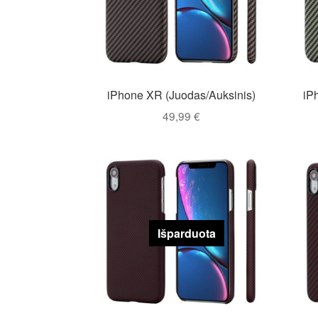
iPhone XR (Juodas/Auksinis)
iP
49,99
€
Išparduota