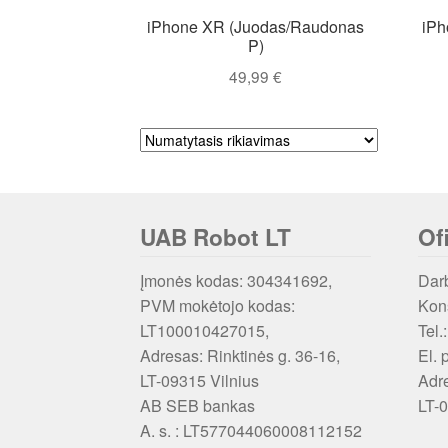
iPhone XR (Juodas/Raudonas
iPh
P)
49,99
€
UAB Robot LT
Of
Įmonės kodas: 304341692,
Darb
PVM mokėtojo kodas:
Kons
LT100010427015,
Tel.
Adresas: Rinktinės g. 36-16,
El. 
LT-09315 Vilnius
Adr
AB SEB bankas
LT-0
A. s. : LT577044060008112152