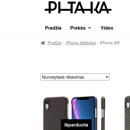
Pereiti
Pereiti
prie
prie
meniu
turinio
Pradžia
Prekės
Video
Pradžia
iPhone dėkliukai
iPhone XR
Išparduota