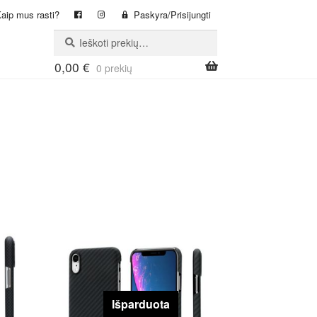
aip mus rasti?
Paskyra/Prisijungti
Ieškoti:
Ieškoti
0,00
€
0 prekių
Išparduota