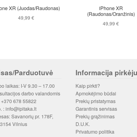
one XR (Juodas/Raudonas)
iPhone XR
(Raudonas/Oranžinis)
49,99
€
49,99
€
isas/Parduotuvė
Informacija pirkėju
o laikas: I-V 9.30 – 17.00
Kaip pirkti?
ultacijos darbo valandomis
Apmokėjimo būdai
: +370 678 55822
Prekių pristatymas
p. : info@ipitaka.lt
Garantinis servisas
esas:
Savanorių pr. 178F,
Prekių grąžinimas
3154 Vilnius
D.U.K.
Privatumo politika