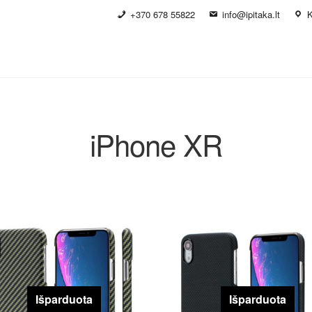
+370 678 55822
info@ipitaka.lt
K
iPhone XR
Išparduota
Išparduota