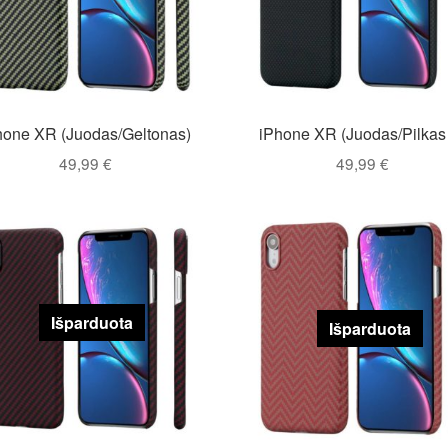
hone XR (Juodas/Geltonas)
iPhone XR (Juodas/Pilkas
49,99
€
49,99
€
Išparduota
Išparduota