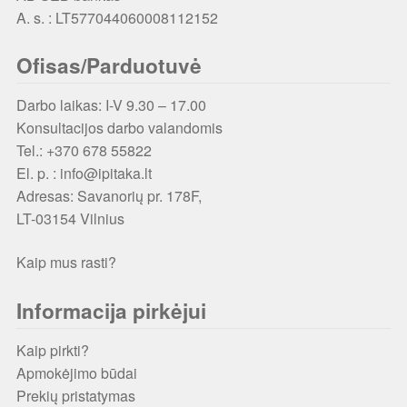
A. s. : LT577044060008112152
Ofisas/Parduotuvė
Darbo laikas: I-V 9.30 – 17.00
Konsultacijos darbo valandomis
Tel.: +370 678 55822
El. p. : info@ipitaka.lt
Adresas:
Savanorių pr. 178F,
LT-03154 Vilnius
Kaip mus rasti?
Informacija pirkėjui
Kaip pirkti?
Apmokėjimo būdai
Prekių pristatymas