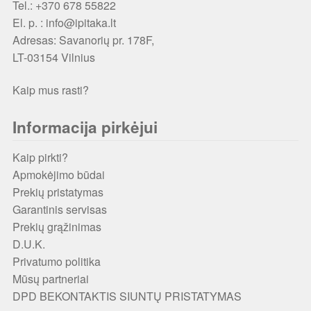
Tel.: +370 678 55822
El. p. : info@ipitaka.lt
Adresas:
Savanorių pr. 178F,
LT-03154 Vilnius
Kaip mus rasti?
Informacija pirkėjui
Kaip pirkti?
Apmokėjimo būdai
Prekių pristatymas
Garantinis servisas
Prekių grąžinimas
D.U.K.
Privatumo politika
Mūsų partneriai
DPD BEKONTAKTIS SIUNTŲ PRISTATYMAS