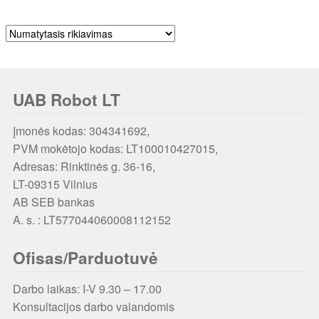
UAB Robot LT
Įmonės kodas: 304341692,
PVM mokėtojo kodas: LT100010427015,
Adresas: Rinktinės g. 36-16,
LT-09315 Vilnius
AB SEB bankas
A. s. : LT577044060008112152
Ofisas/Parduotuvė
Darbo laikas: I-V 9.30 – 17.00
Konsultacijos darbo valandomis