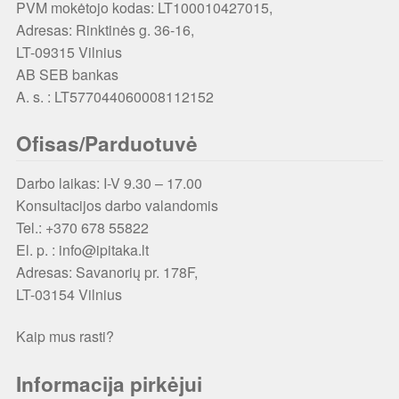
PVM mokėtojo kodas: LT100010427015,
Adresas: Rinktinės g. 36-16,
LT-09315 Vilnius
AB SEB bankas
A. s. : LT577044060008112152
Ofisas/Parduotuvė
Darbo laikas: I-V 9.30 – 17.00
Konsultacijos darbo valandomis
Tel.: +370 678 55822
El. p. : info@ipitaka.lt
Adresas:
Savanorių pr. 178F,
LT-03154 Vilnius
Kaip mus rasti?
Informacija pirkėjui