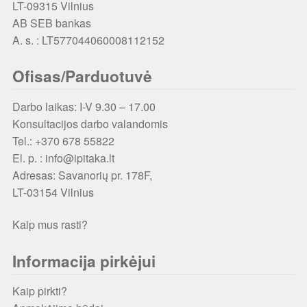
LT-09315 Vilnius
AB SEB bankas
A. s. : LT577044060008112152
Ofisas/Parduotuvė
Darbo laikas: I-V 9.30 – 17.00
Konsultacijos darbo valandomis
Tel.: +370 678 55822
El. p. : info@ipitaka.lt
Adresas:
Savanorių pr. 178F,
LT-03154 Vilnius
Kaip mus rasti?
Informacija pirkėjui
Kaip pirkti?