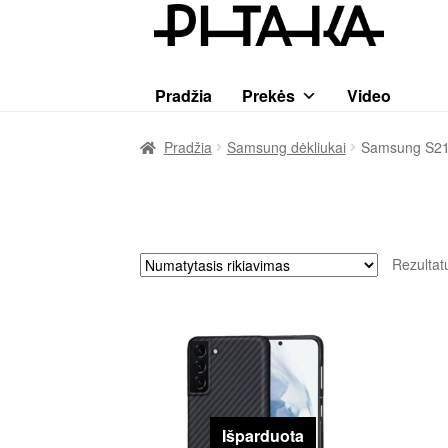
Pereiti
Pereiti
prie
prie
meniu
turinio
Pradžia
Prekės
Video
Pradžia
Samsung dėkliukai
Samsung S21
Rezultat
Išparduota