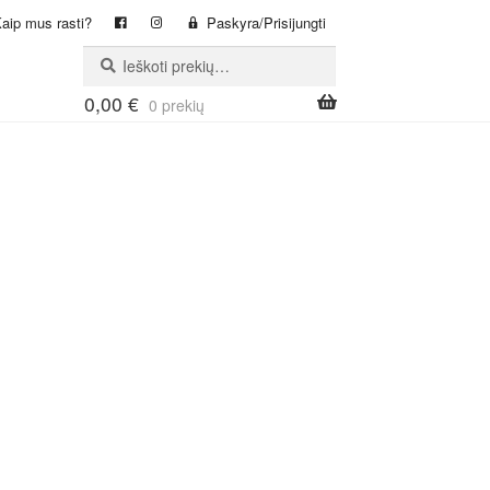
aip mus rasti?
Paskyra/Prisijungti
Ieškoti:
Ieškoti
0,00
€
0 prekių