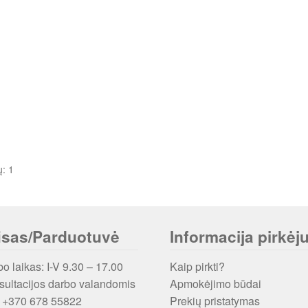
ų: 1
isas/Parduotuvė
Informacija pirkėju
o laikas: I-V 9.30 – 17.00
Kaip pirkti?
ultacijos darbo valandomis
Apmokėjimo būdai
: +370 678 55822
Prekių pristatymas