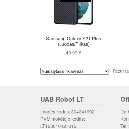
Samsung Galaxy S21 Plus
(Juodas/Pilkas)
49,99
€
Rezultat
UAB Robot LT
Of
Įmonės kodas: 304341692,
Darb
PVM mokėtojo kodas:
Kons
LT100010427015,
Tel.