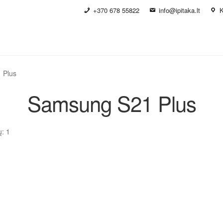
+370 678 55822
info@ipitaka.lt
K
 Plus
Samsung S21 Plus
ų: 1