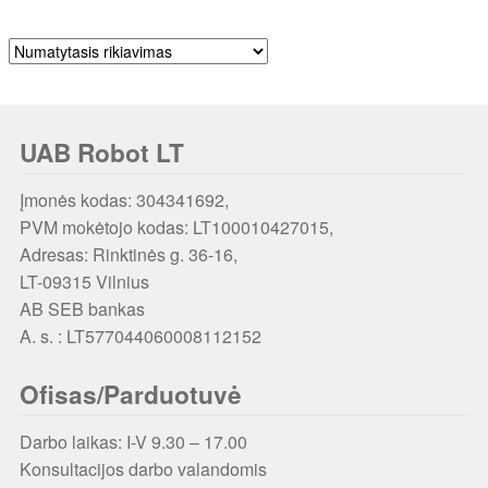
UAB Robot LT
Įmonės kodas: 304341692,
PVM mokėtojo kodas: LT100010427015,
Adresas: Rinktinės g. 36-16,
LT-09315 Vilnius
AB SEB bankas
A. s. : LT577044060008112152
Ofisas/Parduotuvė
Darbo laikas: I-V 9.30 – 17.00
Konsultacijos darbo valandomis