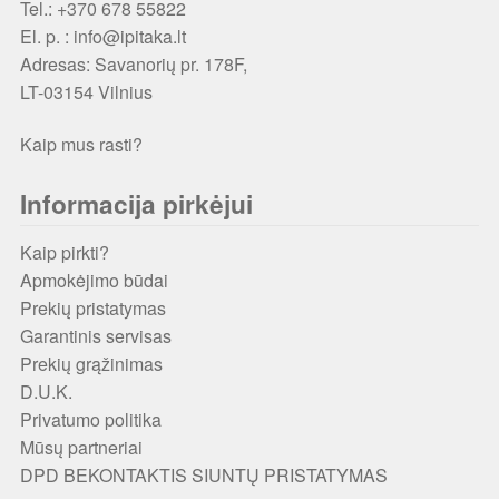
Tel.: +370 678 55822
El. p. : info@ipitaka.lt
Adresas:
Savanorių pr. 178F,
LT-03154 Vilnius
Kaip mus rasti?
Informacija pirkėjui
Kaip pirkti?
Apmokėjimo būdai
Prekių pristatymas
Garantinis servisas
Prekių grąžinimas
D.U.K.
Privatumo politika
Mūsų partneriai
DPD BEKONTAKTIS SIUNTŲ PRISTATYMAS