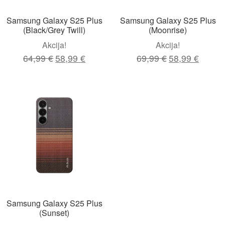
Samsung Galaxy S25 Plus
Samsung Galaxy S25 Plus
(Black/Grey Twill)
(Moonrise)
Akcija!
Akcija!
Original
Current
Original
Curren
64,99
€
58,99
€
69,99
€
58,99
€
price
price
price
price
was:
is:
was:
is:
64,99 €.
58,99 €.
69,99 €.
58,99 €
Samsung Galaxy S25 Plus
(Sunset)