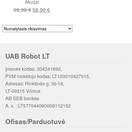
Akcija!
Original
Current
69,99
€
58,99
€
price
price
was:
is:
69,99 €.
58,99 €.
UAB Robot LT
Įmonės kodas: 304341692,
PVM mokėtojo kodas: LT100010427015,
Adresas: Rinktinės g. 36-16,
LT-09315 Vilnius
AB SEB bankas
A. s. : LT577044060008112152
Ofisas/Parduotuvė