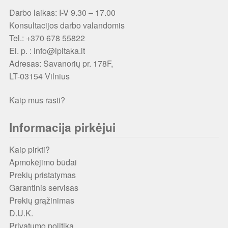
Darbo laikas: I-V 9.30 – 17.00
Konsultacijos darbo valandomis
Tel.: +370 678 55822
El. p. : info@ipitaka.lt
Adresas:
Savanorių pr. 178F,
LT-03154 Vilnius
Kaip mus rasti?
Informacija pirkėjui
Kaip pirkti?
Apmokėjimo būdai
Prekių pristatymas
Garantinis servisas
Prekių grąžinimas
D.U.K.
Privatumo politika