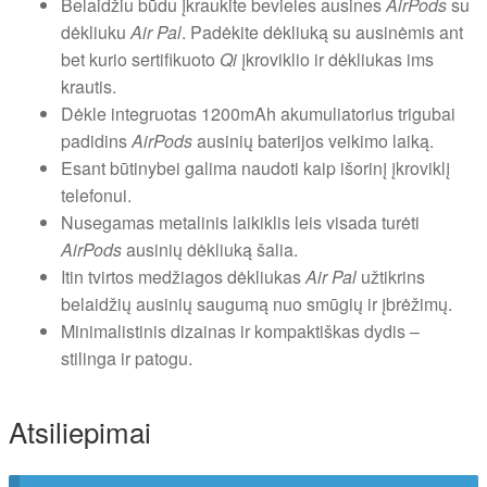
Belaidžiu būdu įkraukite bevieles ausines
AirPods
su
dėkliuku
Air Pal
. Padėkite dėkliuką su ausinėmis ant
bet kurio sertifikuoto
Qi
įkroviklio ir dėkliukas ims
krautis.
Dėkle integruotas 1200mAh akumuliatorius trigubai
padidins
AirPods
ausinių baterijos veikimo laiką.
Esant būtinybei galima naudoti kaip išorinį įkroviklį
telefonui.
Nusegamas metalinis laikiklis leis visada turėti
AirPods
ausinių dėkliuką šalia.
Itin tvirtos medžiagos dėkliukas
Air Pal
užtikrins
belaidžių ausinių saugumą nuo smūgių ir įbrėžimų.
Minimalistinis dizainas ir kompaktiškas dydis –
stilinga ir patogu.
Atsiliepimai