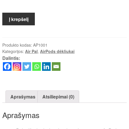
produkto
Į krepšelį
kiekis:
Air
Pal
-
Produkto kodas:
AP1001
Kategorijos:
Air Pal
,
AirPods dėkliukai
Premium
Dalintis:
Aprašymas
Atsiliepimai (0)
Aprašymas