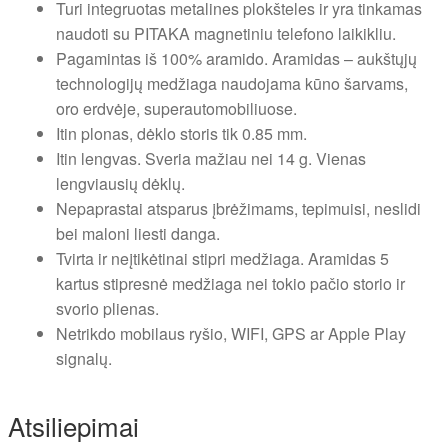
Turi integruotas metalines plokšteles ir yra tinkamas
naudoti su PITAKA magnetiniu telefono laikikliu.
Pagamintas iš 100% aramido. Aramidas – aukštųjų
technologijų medžiaga naudojama kūno šarvams,
oro erdvėje, superautomobiliuose.
Itin plonas, dėklo storis tik 0.85 mm.
Itin lengvas. Sveria mažiau nei 14 g. Vienas
lengviausių dėklų.
Nepaprastai atsparus įbrėžimams, tepimuisi, neslidi
bei maloni liesti danga.
Tvirta ir neįtikėtinai stipri medžiaga. Aramidas 5
kartus stipresnė medžiaga nei tokio pačio storio ir
svorio plienas.
Netrikdo mobilaus ryšio, WIFI, GPS ar Apple Play
signalų.
Atsiliepimai