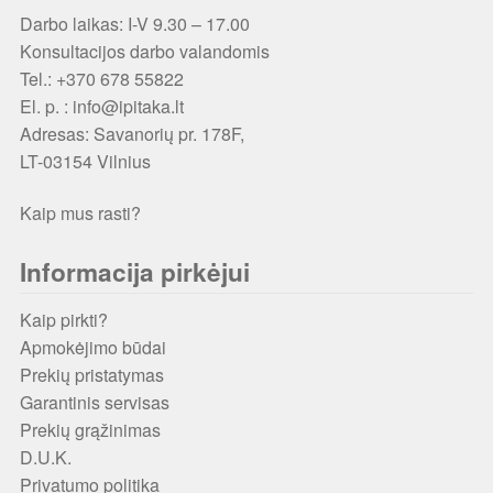
Darbo laikas: I-V 9.30 – 17.00
Konsultacijos darbo valandomis
Tel.: +370 678 55822
El. p. : info@ipitaka.lt
Adresas:
Savanorių pr. 178F,
LT-03154 Vilnius
Kaip mus rasti?
Informacija pirkėjui
Kaip pirkti?
Apmokėjimo būdai
Prekių pristatymas
Garantinis servisas
Prekių grąžinimas
D.U.K.
Privatumo politika