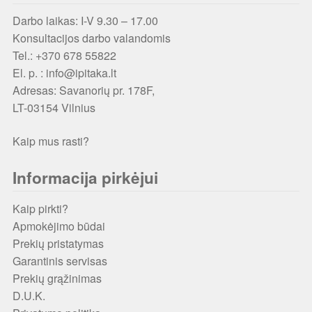
Darbo laikas: I-V 9.30 – 17.00
Konsultacijos darbo valandomis
Tel.: +370 678 55822
El. p. : info@ipitaka.lt
Adresas:
Savanorių pr. 178F,
LT-03154 Vilnius
Kaip mus rasti?
Informacija pirkėjui
Kaip pirkti?
Apmokėjimo būdai
Prekių pristatymas
Garantinis servisas
Prekių grąžinimas
D.U.K.