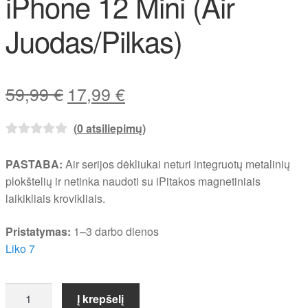
iPhone 12 Mini (Air
Juodas/Pilkas)
Original
Current
59,99
€
17,99
€
price
price
(
0
atsiliepimų)
was:
is:
59,99 €.
17,99 €.
PASTABA:
Air serijos dėkliukai neturi integruotų metalinių
plokštelių ir netinka naudoti su iPitakos magnetiniais
laikikliais krovikliais.
Pristatymas:
1–3 darbo dienos
Liko 7
produkto
Į krepšelį