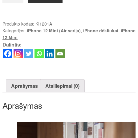
kiekis:
iPhone
12
Mini
Produkto kodas:
KI1201A
Kategorijos:
iPhone 12 Mini (Air serija)
,
iPhone dėkliukai
,
iPhone
(Air
12 Mini
Juodas/Pilkas)
Dalintis:
Aprašymas
Atsiliepimai (0)
Aprašymas