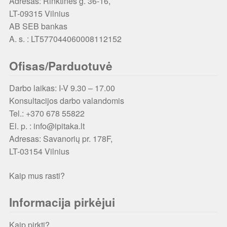
Adresas: Rinktinės g. 36-16,
LT-09315 Vilnius
AB SEB bankas
A. s. : LT577044060008112152
Ofisas/Parduotuvė
Darbo laikas: I-V 9.30 – 17.00
Konsultacijos darbo valandomis
Tel.: +370 678 55822
El. p. : info@ipitaka.lt
Adresas:
Savanorių pr. 178F,
LT-03154 Vilnius
Kaip mus rasti?
Informacija pirkėjui
Kaip pirkti?