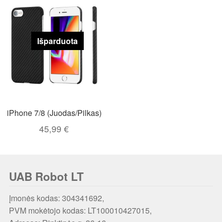
Išparduota
iPhone 7/8 (Juodas/Pilkas)
45,99
€
UAB Robot LT
Įmonės kodas: 304341692,
PVM mokėtojo kodas: LT100010427015,