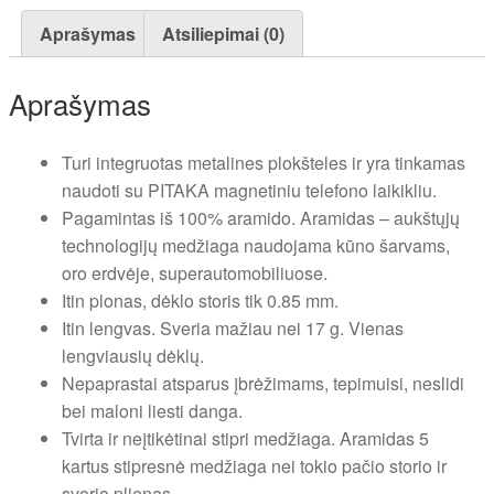
Aprašymas
Atsiliepimai (0)
Aprašymas
Turi integruotas metalines plokšteles ir yra tinkamas
naudoti su PITAKA magnetiniu telefono laikikliu.
Pagamintas iš 100% aramido. Aramidas – aukštųjų
technologijų medžiaga naudojama kūno šarvams,
oro erdvėje, superautomobiliuose.
Itin plonas, dėklo storis tik 0.85 mm.
Itin lengvas. Sveria mažiau nei 17 g. Vienas
lengviausių dėklų.
Nepaprastai atsparus įbrėžimams, tepimuisi, neslidi
bei maloni liesti danga.
Tvirta ir neįtikėtinai stipri medžiaga. Aramidas 5
kartus stipresnė medžiaga nei tokio pačio storio ir
svorio plienas.