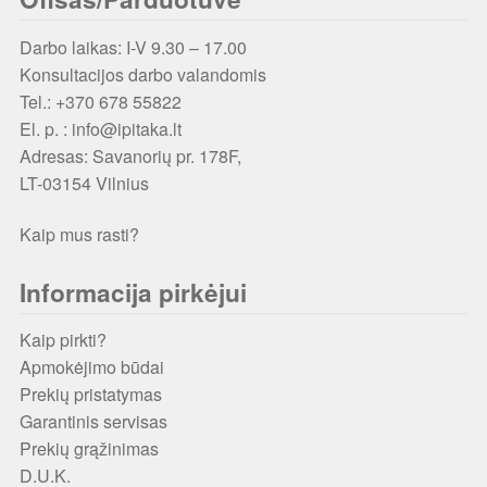
Darbo laikas: I-V 9.30 – 17.00
Konsultacijos darbo valandomis
Tel.: +370 678 55822
El. p. : info@ipitaka.lt
Adresas:
Savanorių pr. 178F,
LT-03154 Vilnius
Kaip mus rasti?
Informacija pirkėjui
Kaip pirkti?
Apmokėjimo būdai
Prekių pristatymas
Garantinis servisas
Prekių grąžinimas
D.U.K.