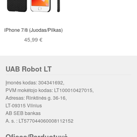
iPhone 7/8 (Juodas/Pilkas)
45,99
€
UAB Robot LT
Įmonės kodas: 304341692,
PVM mokėtojo kodas: LT100010427015,
Adresas: Rinktinės g. 36-16,
LT-09315 Vilnius
AB SEB bankas
A. s. : LT577044060008112152
Ofisas/Parduotuvė