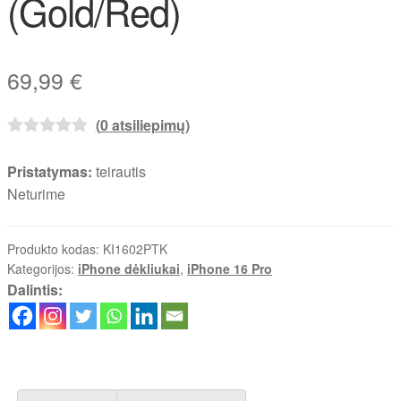
(Gold/Red)
69,99
€
(
0
atsiliepimų)
Pristatymas:
teirautis
Neturime
Produkto kodas:
KI1602PTK
Kategorijos:
iPhone dėkliukai
,
iPhone 16 Pro
Dalintis: