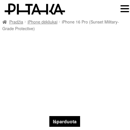
Pradžia
iPhone dėkliukai
iPhone 16 Pro (Sunset Military-
Grade Protective)
Išparduota