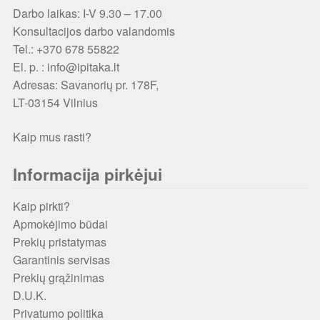
Darbo laikas: I-V 9.30 – 17.00
Konsultacijos darbo valandomis
Tel.: +370 678 55822
El. p. : info@ipitaka.lt
Adresas:
Savanorių pr. 178F,
LT-03154 Vilnius
Kaip mus rasti?
Informacija pirkėjui
Kaip pirkti?
Apmokėjimo būdai
Prekių pristatymas
Garantinis servisas
Prekių grąžinimas
D.U.K.
Privatumo politika