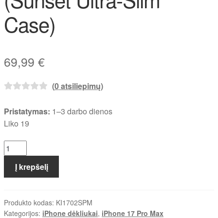
Case)
69,99
€
(
0
atsiliepimų)
Pristatymas:
1–3 darbo dienos
Liko 19
produkto
kiekis:
Į krepšelį
iPhone
17
Pro
Produkto kodas:
KI1702SPM
Max
Kategorijos:
iPhone dėkliukai
,
iPhone 17 Pro Max