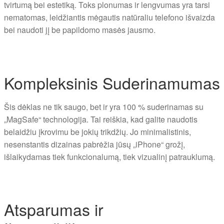
tvirtumą bei estetiką. Toks plonumas ir lengvumas yra tarsi
nematomas, leidžiantis mėgautis natūraliu telefono išvaizda
bei naudoti jį be papildomo masės jausmo.
Kompleksinis Suderinamumas
Šis dėklas ne tik saugo, bet ir yra 100 % suderinamas su
„MagSafe“ technologija. Tai reiškia, kad galite naudotis
belaidžiu įkrovimu be jokių trikdžių. Jo minimalistinis,
nesenstantis dizainas pabrėžia jūsų „iPhone“ grožį,
išlaikydamas tiek funkcionalumą, tiek vizualinį patrauklumą.
Atsparumas ir