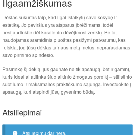
Ilgaamžiškumas
Dėklas sukurtas taip, kad ilgai išlaikytų savo kokybę ir
estetiką. Jo paviršius yra atsparus įbrėžimams, todėl
nesijaudinkite dėl kasdienio dėvėjimosi ženklų. Be to,
naudojamas aramidinis pluoštas pasižymi patvarumu, kas
reiškia, jog jūsų dėklas tarnaus metų metus, neprarasdamas
savo pirminio spindesio.
Pasirinkę šį dėklą, jūs gaunate ne tik apsaugą, bet ir gaminį,
kuris idealiai atitinka šiuolaikinio žmogaus poreikį – stilistinio
subtilumo ir maksimalios praktiškumo sąjungą. Investuokite į
apsaugą, kuri atspindi jūsų gyvenimo būdą.
Atsiliepimai
Atsiliepimų dar nėra.