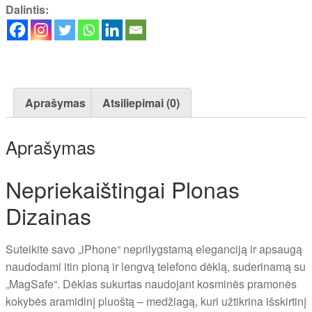
(Sunset
Dalintis:
Ultra-
Slim
Case)
Aprašymas
Atsiliepimai (0)
Aprašymas
Nepriekaištingai Plonas
Dizainas
Suteikite savo „iPhone“ neprilygstamą eleganciją ir apsaugą
naudodami itin ploną ir lengvą telefono dėklą, suderinamą su
„MagSafe“. Dėklas sukurtas naudojant kosminės pramonės
kokybės aramidinį pluoštą – medžiagą, kuri užtikrina išskirtinį