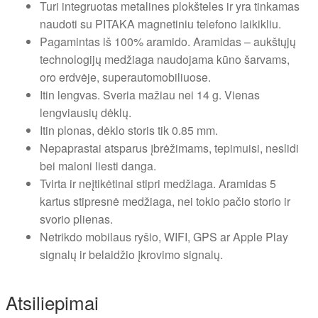
Turi integruotas metalines plokšteles ir yra tinkamas
naudoti su PITAKA magnetiniu telefono laikikliu.
Pagamintas iš 100% aramido. Aramidas – aukštųjų
technologijų medžiaga naudojama kūno šarvams,
oro erdvėje, superautomobiliuose.
Itin lengvas. Sveria mažiau nei 14 g. Vienas
lengviausių dėklų.
Itin plonas, dėklo storis tik 0.85 mm.
Nepaprastai atsparus įbrėžimams, tepimuisi, neslidi
bei maloni liesti danga.
Tvirta ir neįtikėtinai stipri medžiaga. Aramidas 5
kartus stipresnė medžiaga, nei tokio pačio storio ir
svorio plienas.
Netrikdo mobilaus ryšio, WIFI, GPS ar Apple Play
signalų ir belaidžio įkrovimo signalų.
Atsiliepimai