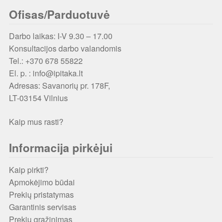
Ofisas/Parduotuvė
Darbo laikas: I-V 9.30 – 17.00
Konsultacijos darbo valandomis
Tel.: +370 678 55822
El. p. : info@ipitaka.lt
Adresas:
Savanorių pr. 178F,
LT-03154 Vilnius
Kaip mus rasti?
Informacija pirkėjui
Kaip pirkti?
Apmokėjimo būdai
Prekių pristatymas
Garantinis servisas
Prekių grąžinimas