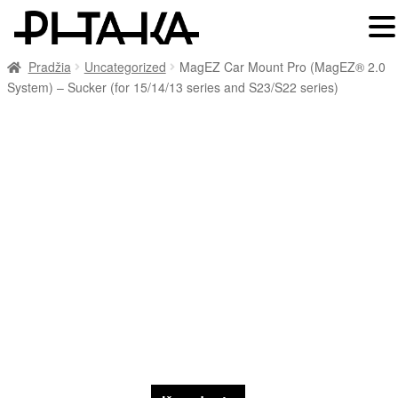
Pradžia
Uncategorized
MagEZ Car Mount Pro (MagEZ® 2.0
System) – Sucker (for 15/14/13 series and S23/S22 series)