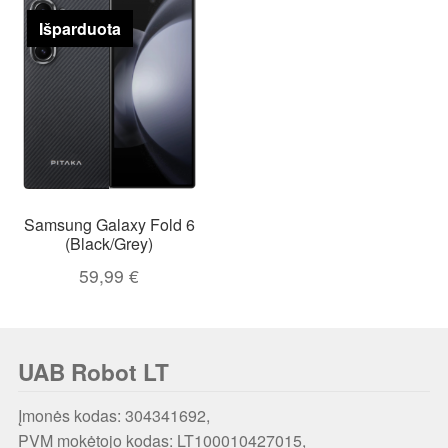
Išparduota
Samsung Galaxy Fold 6
(Black/Grey)
59,99
€
UAB Robot LT
Įmonės kodas: 304341692,
PVM mokėtojo kodas: LT100010427015,