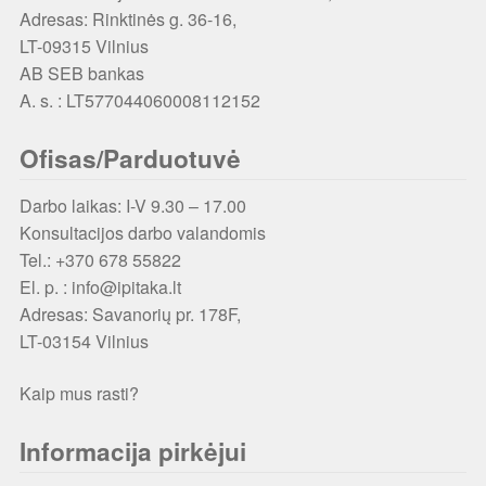
Adresas: Rinktinės g. 36-16,
LT-09315 Vilnius
AB SEB bankas
A. s. : LT577044060008112152
Ofisas/Parduotuvė
Darbo laikas: I-V 9.30 – 17.00
Konsultacijos darbo valandomis
Tel.: +370 678 55822
El. p. : info@ipitaka.lt
Adresas:
Savanorių pr. 178F,
LT-03154 Vilnius
Kaip mus rasti?
Informacija pirkėjui