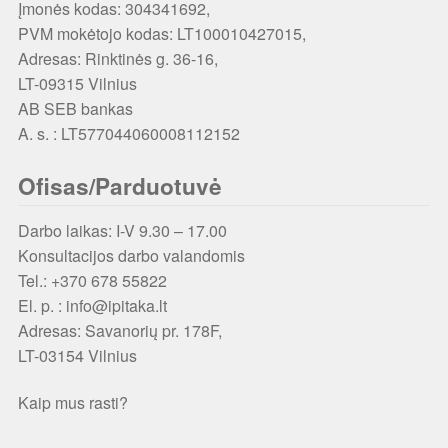
Įmonės kodas: 304341692,
PVM mokėtojo kodas: LT100010427015,
Adresas: Rinktinės g. 36-16,
LT-09315 Vilnius
AB SEB bankas
A. s. : LT577044060008112152
Ofisas/Parduotuvė
Darbo laikas: I-V 9.30 – 17.00
Konsultacijos darbo valandomis
Tel.: +370 678 55822
El. p. : info@ipitaka.lt
Adresas:
Savanorių pr. 178F,
LT-03154 Vilnius
Kaip mus rasti?