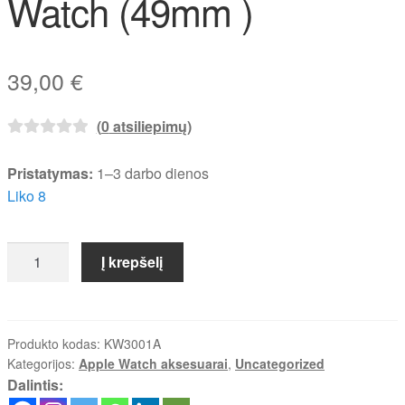
Watch (49mm )
39,00
€
(
0
atsiliepimų)
Pristatymas:
1–3 darbo dienos
Liko 8
produkto
Į krepšelį
kiekis:
Air
Case
for
Produkto kodas:
KW3001A
Kategorijos:
Apple Watch aksesuarai
,
Uncategorized
Apple
Dalintis:
Watch