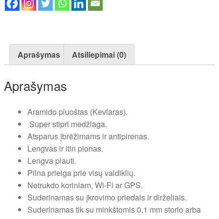
(49mm
)
Aprašymas
Atsiliepimai (0)
Aprašymas
Aramido pluoštas (Kevlaras).
Super stipri medžiaga.
Atsparus įbrėžimams ir antipirenas.
Lengvas ir itin plonas.
Lengva plauti.
Pilna prieiga prie visų valdiklių.
Netrukdo koriniam, Wi-Fi ar GPS.
Suderinamas su įkrovimo priedais ir dirželiais.
Suderinamas tik su minkštomis 0,1 mm storio arba