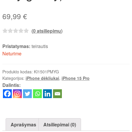
69,99
€
(
0
atsiliepimų)
Pristatymas:
teirautis
Neturime
Produkto kodas:
KI1501PMYG
Kategorijos:
iPhone dėkliukai
,
iPhone 15 Pro
Dalintis:
Aprašymas
Atsiliepimai (0)