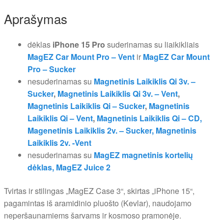
Aprašymas
dėklas
iPhone 15 Pro
suderinamas su liaikikliais
MagEZ Car Mount Pro – Vent
ir
MagEZ Car Mount
Pro – Sucker
nesuderinamas su
Magnetinis Laikiklis Qi 3v. –
Sucker
,
Magnetinis Laikiklis Qi 3v. – Vent
,
Magnetinis Laikiklis Qi – Sucker
,
Magnetinis
Laikiklis Qi – Vent
,
Magnetinis Laikiklis Qi – CD,
Magenetinis Laikiklis 2v. – Sucker,
Magnetinis
Laikiklis 2v. -Vent
nesuderinamas su
MagEZ magnetinis kortelių
dėklas,
MagEZ Juice 2
Tvirtas ir stilingas „MagEZ Case 3“, skirtas „iPhone 15“,
pagamintas iš aramidinio pluošto (Kevlar), naudojamo
neperšaunamiems šarvams ir kosmoso pramonėje.