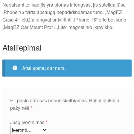
Nepaisant to, kad jis yra plonas ir lengvas, jis suteikia jūsų
iPhone 15 tvirtą apsaugą nepadidindamas tūrio. „MagEZ
Case 4“ leidžia lengvai pritvirtinti „iPhone 15“ prie bet kurio
„MagEZ Car Mount Pro“ / „Lite“ magnetinio įkroviklio.
Atsiliepimai
Atsiliepimų dar nėra.
El. pašto adresas nebus skelbiamas.
Būtini laukeliai
pažymėti
*
Jūsų įvertinimas
*