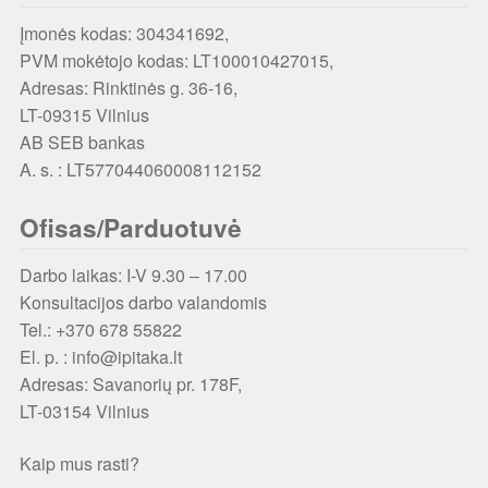
Įmonės kodas: 304341692,
PVM mokėtojo kodas: LT100010427015,
Adresas: Rinktinės g. 36-16,
LT-09315 Vilnius
AB SEB bankas
A. s. : LT577044060008112152
Ofisas/Parduotuvė
Darbo laikas: I-V 9.30 – 17.00
Konsultacijos darbo valandomis
Tel.: +370 678 55822
El. p. : info@ipitaka.lt
Adresas:
Savanorių pr. 178F,
LT-03154 Vilnius
Kaip mus rasti?