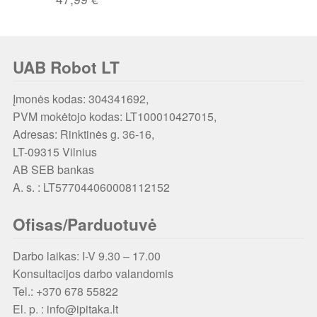
UAB Robot LT
Įmonės kodas: 304341692,
PVM mokėtojo kodas: LT100010427015,
Adresas: Rinktinės g. 36-16,
LT-09315 Vilnius
AB SEB bankas
A. s. : LT577044060008112152
Ofisas/Parduotuvė
Darbo laikas: I-V 9.30 – 17.00
Konsultacijos darbo valandomis
Tel.: +370 678 55822
El. p. : info@ipitaka.lt