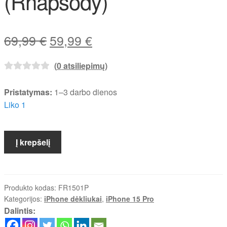
(Rhapsody)
Original
Current
69,99
€
59,99
€
price
price
(
0
atsiliepimų)
was:
is:
69,99 €.
59,99 €.
Pristatymas:
1–3 darbo dienos
Liko 1
produkto
Į krepšelį
kiekis:
iPhone
15
Pro
Produkto kodas:
FR1501P
Kategorijos:
iPhone dėkliukai
,
iPhone 15 Pro
(Rhapsody)
Dalintis: