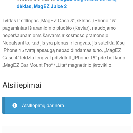
dėklas,
MagEZ Juice 2
Tvirtas ir stilingas „MagEZ Case 3“, skirtas „iPhone 15“,
pagamintas iš aramidinio pluošto (Kevlar), naudojamo
neperšaunamiems šarvams ir kosmoso pramonėje.
Nepaisant to, kad jis yra plonas ir lengvas, jis suteikia jūsų
iPhone 15 tvirtą apsaugą nepadidindamas tūrio. „MagEZ
Case 4“ leidžia lengvai pritvirtinti „iPhone 15“ prie bet kurio
„MagEZ Car Mount Pro“ / „Lite“ magnetinio įkroviklio.
Atsiliepimai
Atsiliepimų dar nėra.