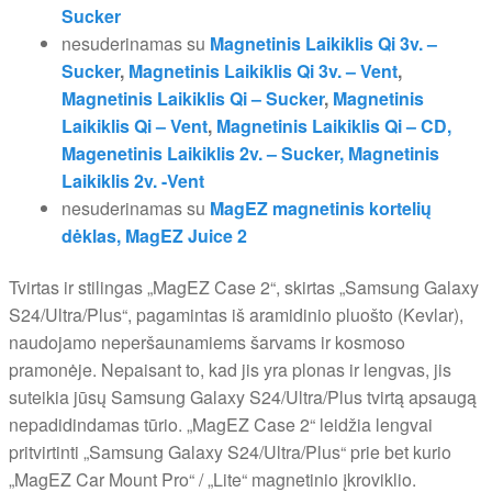
Sucker
nesuderinamas su
Magnetinis Laikiklis Qi 3v. –
Sucker
,
Magnetinis Laikiklis Qi 3v. – Vent
,
Magnetinis Laikiklis Qi – Sucker
,
Magnetinis
Laikiklis Qi – Vent
,
Magnetinis Laikiklis Qi – CD,
Magenetinis Laikiklis 2v. – Sucker,
Magnetinis
Laikiklis 2v. -Vent
nesuderinamas su
MagEZ magnetinis kortelių
dėklas,
MagEZ Juice 2
Tvirtas ir stilingas „MagEZ Case 2“, skirtas „Samsung Galaxy
S24/Ultra/Plus“, pagamintas iš aramidinio pluošto (Kevlar),
naudojamo neperšaunamiems šarvams ir kosmoso
pramonėje. Nepaisant to, kad jis yra plonas ir lengvas, jis
suteikia jūsų Samsung Galaxy S24/Ultra/Plus tvirtą apsaugą
nepadidindamas tūrio. „MagEZ Case 2“ leidžia lengvai
pritvirtinti „Samsung Galaxy S24/Ultra/Plus“ prie bet kurio
„MagEZ Car Mount Pro“ / „Lite“ magnetinio įkroviklio.