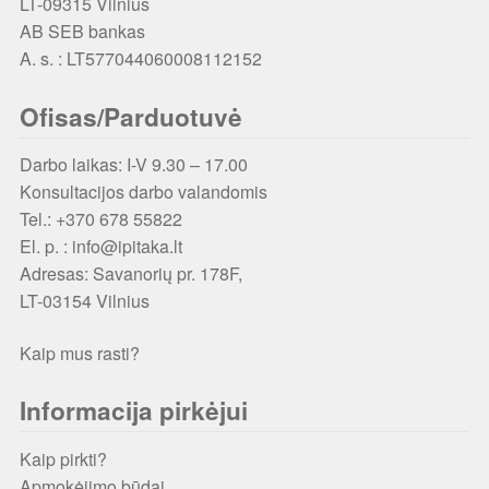
LT-09315 Vilnius
AB SEB bankas
A. s. : LT577044060008112152
Ofisas/Parduotuvė
Darbo laikas: I-V 9.30 – 17.00
Konsultacijos darbo valandomis
Tel.: +370 678 55822
El. p. : info@ipitaka.lt
Adresas:
Savanorių pr. 178F,
LT-03154 Vilnius
Kaip mus rasti?
Informacija pirkėjui
Kaip pirkti?
Apmokėjimo būdai