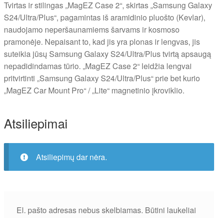
Tvirtas ir stilingas „MagEZ Case 2“, skirtas „Samsung Galaxy
S24/Ultra/Plus“, pagamintas iš aramidinio pluošto (Kevlar),
naudojamo neperšaunamiems šarvams ir kosmoso
pramonėje. Nepaisant to, kad jis yra plonas ir lengvas, jis
suteikia jūsų Samsung Galaxy S24/Ultra/Plus tvirtą apsaugą
nepadidindamas tūrio. „MagEZ Case 2“ leidžia lengvai
pritvirtinti „Samsung Galaxy S24/Ultra/Plus“ prie bet kurio
„MagEZ Car Mount Pro“ / „Lite“ magnetinio įkroviklio.
Atsiliepimai
Atsiliepimų dar nėra.
El. pašto adresas nebus skelbiamas.
Būtini laukeliai