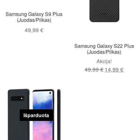
Samsung Galaxy S9 Plus
(Juodas/Pilkas)
49,99
€
Samsung Galaxy S22 Plus
(Juodas/Pilkas)
Akcija!
Original
Current
49,99
€
14,99
€
price
price
was:
is:
49,99 €.
14,99 €
Išparduota