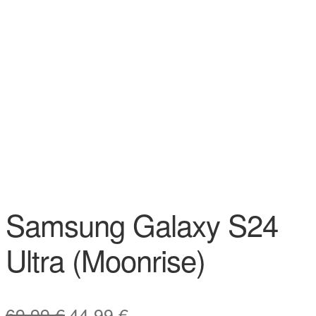
Samsung Galaxy S24
Ultra (Moonrise)
Original
Current
69,99
€
44,99
€