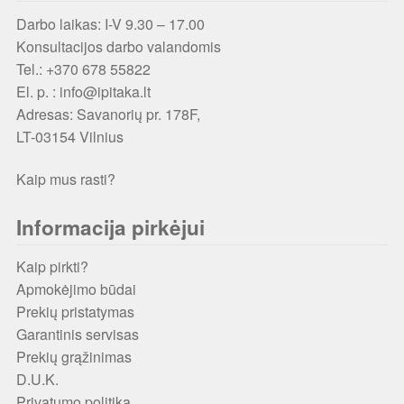
Darbo laikas: I-V 9.30 – 17.00
Konsultacijos darbo valandomis
Tel.: +370 678 55822
El. p. : info@ipitaka.lt
Adresas:
Savanorių pr. 178F,
LT-03154 Vilnius
Kaip mus rasti?
Informacija pirkėjui
Kaip pirkti?
Apmokėjimo būdai
Prekių pristatymas
Garantinis servisas
Prekių grąžinimas
D.U.K.
Privatumo politika