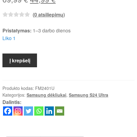
price
price
(
0
atsiliepimų)
was:
is:
69,99 €.
44,99 €.
Pristatymas:
1–3 darbo dienos
Liko 1
produkto
Į krepšelį
kiekis:
Samsung
Galaxy
S24
Produkto kodas:
FM2401U
Kategorijos:
Samsung dėkliukai
,
Samsung S24 Ultra
Ultra
Dalintis:
(Moonrise)